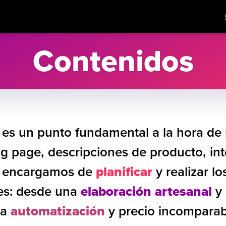
Contenidos
MACIÓN
SEO
CONTENIDOS
REDES SOCIAL
es un punto fundamental a la hora de
ing page, descripciones de producto, in
s encargamos de
planificar
y realizar l
es: desde una
elaboración artesanal
y 
na
automatización
y precio incomparab