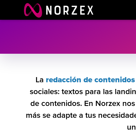
Norzex
DISEÑO Y PROGRA
La
redacción de contenidos
sociales: textos para las land
de contenidos. En Norzex no
más se adapte a tus necesidad
u